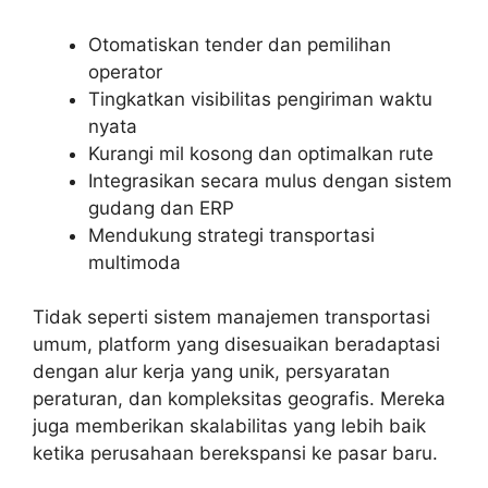
Otomatiskan tender dan pemilihan
operator
Tingkatkan visibilitas pengiriman waktu
nyata
Kurangi mil kosong dan optimalkan rute
Integrasikan secara mulus dengan sistem
gudang dan ERP
Mendukung strategi transportasi
multimoda
Tidak seperti sistem manajemen transportasi
umum, platform yang disesuaikan beradaptasi
dengan alur kerja yang unik, persyaratan
peraturan, dan kompleksitas geografis. Mereka
juga memberikan skalabilitas yang lebih baik
ketika perusahaan berekspansi ke pasar baru.