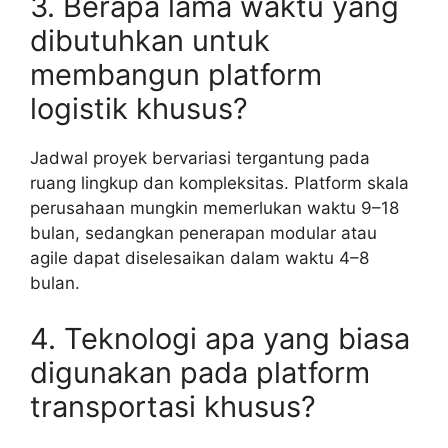
3. Berapa lama waktu yang
dibutuhkan untuk
membangun platform
logistik khusus?
Jadwal proyek bervariasi tergantung pada
ruang lingkup dan kompleksitas. Platform skala
perusahaan mungkin memerlukan waktu 9–18
bulan, sedangkan penerapan modular atau
agile dapat diselesaikan dalam waktu 4–8
bulan.
4. Teknologi apa yang biasa
digunakan pada platform
transportasi khusus?