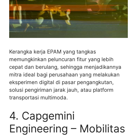
Kerangka kerja EPAM yang tangkas
memungkinkan peluncuran fitur yang lebih
cepat dan berulang, sehingga menjadikannya
mitra ideal bagi perusahaan yang melakukan
eksperimen digital di pasar pengangkutan,
solusi pengiriman jarak jauh, atau platform
transportasi multimoda.
4. Capgemini
Engineering – Mobilitas