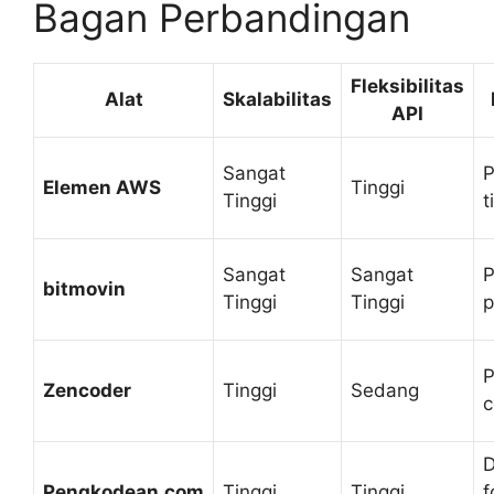
Bagan Perbandingan
Fleksibilitas
Alat
Skalabilitas
API
Sangat
P
Elemen AWS
Tinggi
Tinggi
t
Sangat
Sangat
P
bitmovin
Tinggi
Tinggi
p
P
Zencoder
Tinggi
Sedang
c
Pengkodean.com
Tinggi
Tinggi
f