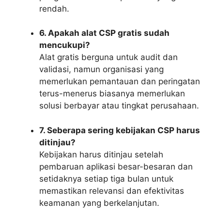
rendah.
6. Apakah alat CSP gratis sudah
mencukupi?
Alat gratis berguna untuk audit dan
validasi, namun organisasi yang
memerlukan pemantauan dan peringatan
terus-menerus biasanya memerlukan
solusi berbayar atau tingkat perusahaan.
7. Seberapa sering kebijakan CSP harus
ditinjau?
Kebijakan harus ditinjau setelah
pembaruan aplikasi besar-besaran dan
setidaknya setiap tiga bulan untuk
memastikan relevansi dan efektivitas
keamanan yang berkelanjutan.