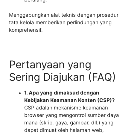
Menggabungkan alat teknis dengan prosedur
tata kelola memberikan perlindungan yang
komprehensif.
Pertanyaan yang
Sering Diajukan (FAQ)
1. Apa yang dimaksud dengan
Kebijakan Keamanan Konten (CSP)?
CSP adalah mekanisme keamanan
browser yang mengontrol sumber daya
mana (skrip, gaya, gambar, dll.) yang
dapat dimuat oleh halaman web,