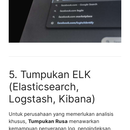
5. Tumpukan ELK
(Elasticsearch,
Logstash, Kibana)
Untuk perusahaan yang memerlukan analisis
khusus,
Tumpukan Rusa
menawarkan
kemampuan penyerapan log, pengindeksan,