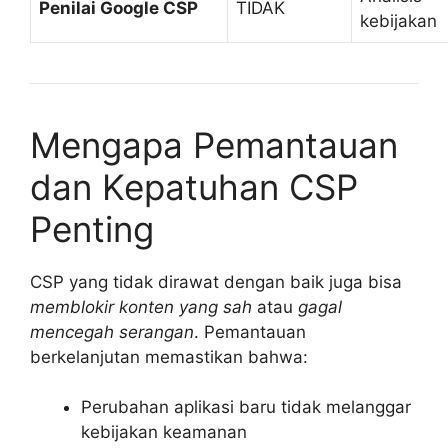
Penilai Google CSP
TIDAK
kebijakan
Mengapa Pemantauan
dan Kepatuhan CSP
Penting
CSP yang tidak dirawat dengan baik juga bisa
memblokir konten yang sah
atau
gagal
mencegah serangan
. Pemantauan
berkelanjutan memastikan bahwa:
Perubahan aplikasi baru tidak melanggar
kebijakan keamanan