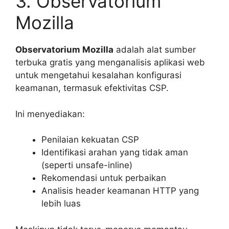
3. Observatorium
Mozilla
Observatorium Mozilla
adalah alat sumber
terbuka gratis yang menganalisis aplikasi web
untuk mengetahui kesalahan konfigurasi
keamanan, termasuk efektivitas CSP.
Ini menyediakan:
Penilaian kekuatan CSP
Identifikasi arahan yang tidak aman
(seperti unsafe-inline)
Rekomendasi untuk perbaikan
Analisis header keamanan HTTP yang
lebih luas