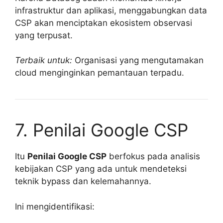
infrastruktur dan aplikasi, menggabungkan data
CSP akan menciptakan ekosistem observasi
yang terpusat.
Terbaik untuk:
Organisasi yang mengutamakan
cloud menginginkan pemantauan terpadu.
7. Penilai Google CSP
Itu
Penilai Google CSP
berfokus pada analisis
kebijakan CSP yang ada untuk mendeteksi
teknik bypass dan kelemahannya.
Ini mengidentifikasi: