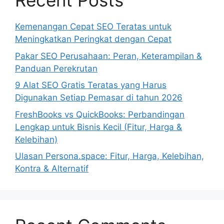
Recent Posts
Kemenangan Cepat SEO Teratas untuk
Meningkatkan Peringkat dengan Cepat
Pakar SEO Perusahaan: Peran, Keterampilan &
Panduan Perekrutan
9 Alat SEO Gratis Teratas yang Harus
Digunakan Setiap Pemasar di tahun 2026
FreshBooks vs QuickBooks: Perbandingan
Lengkap untuk Bisnis Kecil (Fitur, Harga &
Kelebihan)
Ulasan Persona.space: Fitur, Harga, Kelebihan,
Kontra & Alternatif