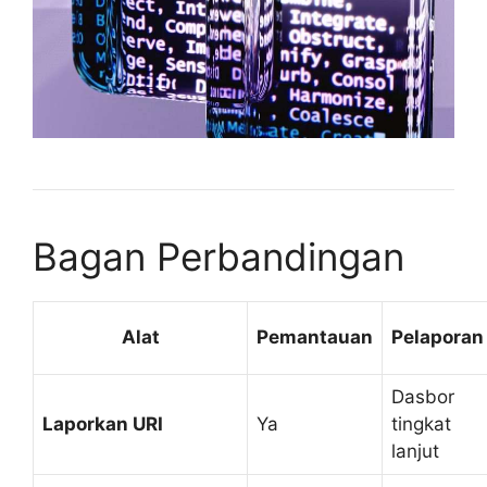
Bagan Perbandingan
Alat
Pemantauan
Pelaporan
Dasbor
Laporkan URI
Ya
tingkat
lanjut