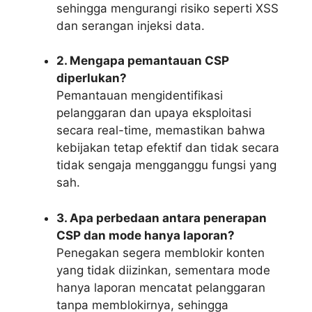
sehingga mengurangi risiko seperti XSS
dan serangan injeksi data.
2. Mengapa pemantauan CSP
diperlukan?
Pemantauan mengidentifikasi
pelanggaran dan upaya eksploitasi
secara real-time, memastikan bahwa
kebijakan tetap efektif dan tidak secara
tidak sengaja mengganggu fungsi yang
sah.
3. Apa perbedaan antara penerapan
CSP dan mode hanya laporan?
Penegakan segera memblokir konten
yang tidak diizinkan, sementara mode
hanya laporan mencatat pelanggaran
tanpa memblokirnya, sehingga