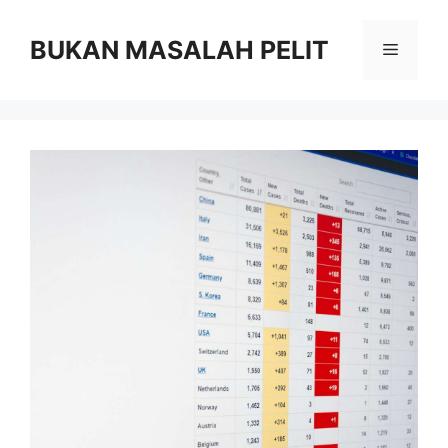
Skip
to
BUKAN MASALAH PELIT
Menu
content