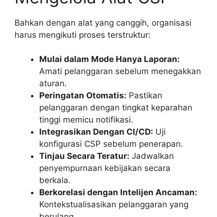
Bahkan dengan alat yang canggih, organisasi
harus mengikuti proses terstruktur:
Mulai dalam Mode Hanya Laporan:
Amati pelanggaran sebelum menegakkan
aturan.
Peringatan Otomatis:
Pastikan
pelanggaran dengan tingkat keparahan
tinggi memicu notifikasi.
Integrasikan Dengan CI/CD:
Uji
konfigurasi CSP sebelum penerapan.
Tinjau Secara Teratur:
Jadwalkan
penyempurnaan kebijakan secara
berkala.
Berkorelasi dengan Intelijen Ancaman:
Kontekstualisasikan pelanggaran yang
berulang.