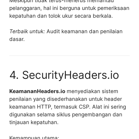
Meskipun tidak terus-menerus memantau
pelanggaran, hal ini berguna untuk pemeriksaan
kepatuhan dan tolok ukur secara berkala.
Terbaik untuk:
Audit keamanan dan penilaian
dasar.
4. SecurityHeaders.io
KeamananHeaders.io
menyediakan sistem
penilaian yang disederhanakan untuk header
keamanan HTTP, termasuk CSP. Alat ini sering
digunakan selama siklus pengembangan dan
tinjauan kepatuhan.
Kemampuan utama: