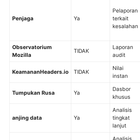
Pelaporan
Penjaga
Ya
terkait
kesalahan
Observatorium
Laporan
TIDAK
Mozilla
audit
Nilai
KeamananHeaders.io
TIDAK
instan
Dasbor
Tumpukan Rusa
Ya
khusus
Analisis
anjing data
Ya
tingkat
lanjut
Analisis