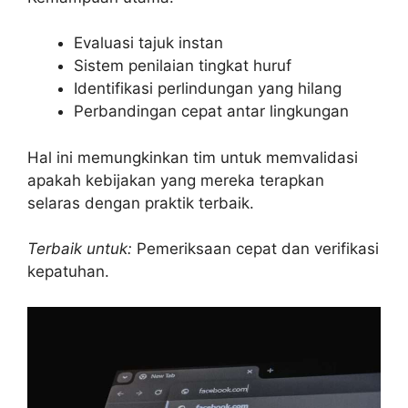
Evaluasi tajuk instan
Sistem penilaian tingkat huruf
Identifikasi perlindungan yang hilang
Perbandingan cepat antar lingkungan
Hal ini memungkinkan tim untuk memvalidasi
apakah kebijakan yang mereka terapkan
selaras dengan praktik terbaik.
Terbaik untuk:
Pemeriksaan cepat dan verifikasi
kepatuhan.