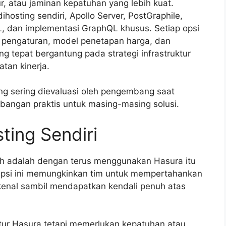
ktur, atau jaminan kepatuhan yang lebih kuat.
ihosting sendiri, Apollo Server, PostGraphile,
 dan implementasi GraphQL khusus. Setiap opsi
s pengaturan, model penetapan harga, dan
g tepat bergantung pada strategi infrastruktur
atan kinerja.
ling sering dievaluasi oleh pengembang saat
mbangan praktis untuk masing-masing solusi.
ting Sendiri
dah adalah dengan terus menggunakan Hasura itu
 Opsi ini memungkinkan tim untuk mempertahankan
nal sambil mendapatkan kendali penuh atas
tur Hasura tetapi memerlukan kepatuhan atau