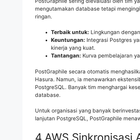
PostGraphile sering dievaluasi oleh tim y
mengutamakan database tetapi mengingink
ringan.
Terbaik untuk:
Lingkungan dengan
Keuntungan:
Integrasi Postgres y
kinerja yang kuat.
Tantangan:
Kurva pembelajaran yan
PostGraphile secara otomatis menghasil
Hasura. Namun, ia menawarkan ekstensibil
PostgreSQL. Banyak tim menghargai kesel
database.
Untuk organisasi yang banyak berinvesta
lanjutan PostgreSQL, PostGraphile menawa
4.AWS Sinkronisasi A