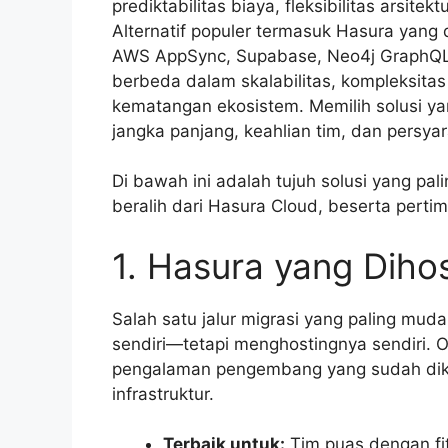
prediktabilitas biaya, fleksibilitas arsite
Alternatif populer termasuk Hasura yang d
AWS AppSync, Supabase, Neo4j GraphQL,
berbeda dalam skalabilitas, kompleksita
kematangan ekosistem. Memilih solusi yan
jangka panjang, keahlian tim, dan persyar
Di bawah ini adalah tujuh solusi yang pa
beralih dari Hasura Cloud, beserta perti
1. Hasura yang Dihos
Salah satu jalur migrasi yang paling mu
sendiri—tetapi menghostingnya sendiri.
pengalaman pengembang yang sudah dike
infrastruktur.
Terbaik untuk:
Tim puas dengan fi