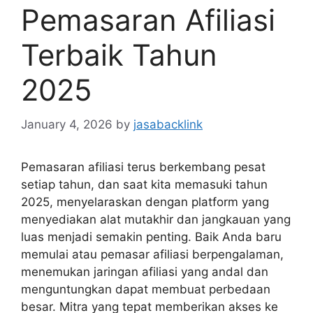
Pemasaran Afiliasi
Terbaik Tahun
2025
January 4, 2026
by
jasabacklink
Pemasaran afiliasi terus berkembang pesat
setiap tahun, dan saat kita memasuki tahun
2025, menyelaraskan dengan platform yang
menyediakan alat mutakhir dan jangkauan yang
luas menjadi semakin penting. Baik Anda baru
memulai atau pemasar afiliasi berpengalaman,
menemukan jaringan afiliasi yang andal dan
menguntungkan dapat membuat perbedaan
besar. Mitra yang tepat memberikan akses ke