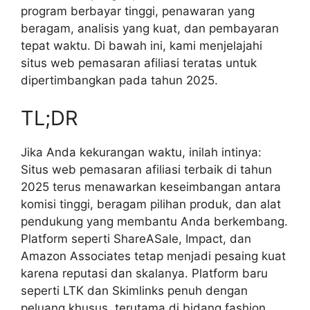
program berbayar tinggi, penawaran yang
beragam, analisis yang kuat, dan pembayaran
tepat waktu. Di bawah ini, kami menjelajahi
situs web pemasaran afiliasi teratas untuk
dipertimbangkan pada tahun 2025.
TL;DR
Jika Anda kekurangan waktu, inilah intinya:
Situs web pemasaran afiliasi terbaik di tahun
2025 terus menawarkan keseimbangan antara
komisi tinggi, beragam pilihan produk, dan alat
pendukung yang membantu Anda berkembang.
Platform seperti ShareASale, Impact, dan
Amazon Associates tetap menjadi pesaing kuat
karena reputasi dan skalanya. Platform baru
seperti LTK dan Skimlinks penuh dengan
peluang khusus, terutama di bidang fashion