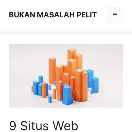
Skip
to
BUKAN MASALAH PELIT
Menu
content
9 Situs Web