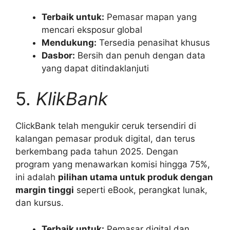
Terbaik untuk:
Pemasar mapan yang
mencari eksposur global
Mendukung:
Tersedia penasihat khusus
Dasbor:
Bersih dan penuh dengan data
yang dapat ditindaklanjuti
5.
KlikBank
ClickBank telah mengukir ceruk tersendiri di
kalangan pemasar produk digital, dan terus
berkembang pada tahun 2025. Dengan
program yang menawarkan komisi hingga 75%,
ini adalah
pilihan utama untuk produk dengan
margin tinggi
seperti eBook, perangkat lunak,
dan kursus.
Terbaik untuk:
Pemasar digital dan