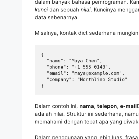
dalam banyak bahasa pemrograman. Kam
kunci
dan sebuah
nilai
. Kuncinya menggam
data sebenarnya.
Misalnya, kontak dict sederhana mungkin s
{

  "name": "Maya Chen",

  "phone": "+1 555 0148",

  "email": "maya@example.com",

  "company": "Northline Studio"

}
Dalam contoh ini,
nama
,
telepon
,
e-mail
adalah nilai. Struktur ini sederhana, na
memahami dengan tepat apa yang diwakili
Dalam penggunaan yang lebih luas, frasa