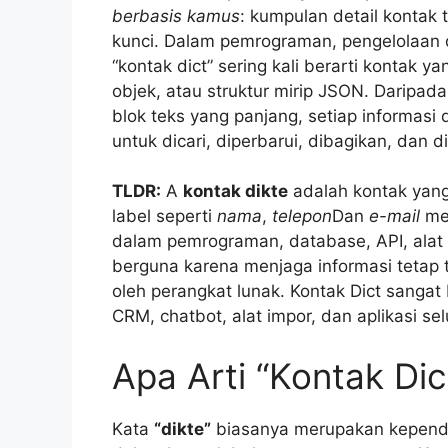
berbasis kamus
: kumpulan detail kontak 
kunci. Dalam pemrograman, pengelolaan d
“kontak dict” sering kali berarti kontak
objek, atau struktur mirip JSON. Daripa
blok teks yang panjang, setiap informasi 
untuk dicari, diperbarui, dibagikan, dan d
TLDR:
A
kontak dikte
adalah kontak yan
label seperti
nama
,
telepon
Dan
e-mail
men
dalam pemrograman, database, API, alat 
berguna karena menjaga informasi tetap 
oleh perangkat lunak. Kontak Dict sanga
CRM, chatbot, alat impor, dan aplikasi se
Apa Arti “Kontak Dic
Kata
“dikte”
biasanya merupakan kepend