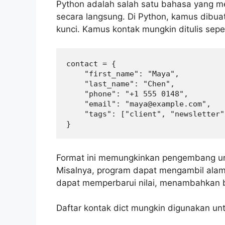
Python adalah salah satu bahasa yang m
secara langsung. Di Python, kamus dibua
kunci. Kamus kontak mungkin ditulis sepert
contact = {

    "first_name": "Maya",

    "last_name": "Chen",

    "phone": "+1 555 0148",

    "email": "maya@example.com",

    "tags": ["client", "newsletter"]
}
Format ini memungkinkan pengembang un
Misalnya, program dapat mengambil ala
dapat memperbarui nilai, menambahkan b
Daftar kontak dict mungkin digunakan un