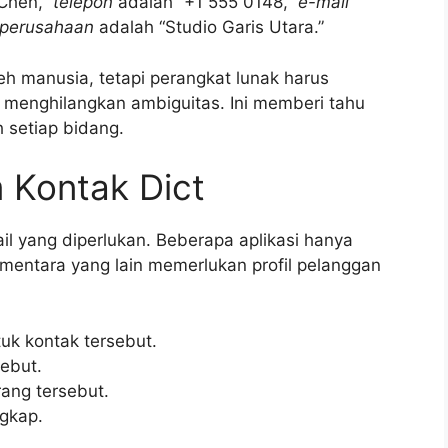
Chen,”
telepon
adalah “+1 555 0148,”
e-mail
perusahaan
adalah “Studio Garis Utara.”
eh manusia, tetapi perangkat lunak harus
t menghilangkan ambiguitas. Ini memberi tahu
 setiap bidang.
Kontak Dict
il yang diperlukan. Beberapa aplikasi hanya
entara yang lain memerlukan profil pelanggan
tuk kontak tersebut.
ebut.
ang tersebut.
gkap.