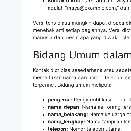
Kontak dikte:
nama
adalah “Maya 
adalah “maya@example.com,” dan
Versi teks biasa mungkin dapat dibaca ol
menebak arti setiap bagiannya. Versi dic
manusia dan mesin apa yang diwakili oleh
Bidang Umum dalam 
Kontak dict bisa sesederhana atau sedeta
memerlukan nama dan nomor telepon, sem
terperinci. Bidang umum meliputi:
pengenal:
Pengidentifikasi unik un
nama_depan:
Nama asli orang ters
nama_belakang:
Nama keluarga or
nama_lengkap:
Nama tampilan len
telepon:
Nomor telepon utama.