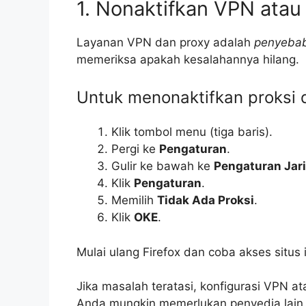
1. Nonaktifkan VPN atau
Layanan VPN dan proxy adalah
penyebab
memeriksa apakah kesalahannya hilang.
Untuk menonaktifkan proksi di
Klik tombol menu (tiga baris).
Pergi ke
Pengaturan
.
Gulir ke bawah ke
Pengaturan Jar
Klik
Pengaturan
.
Memilih
Tidak Ada Proksi
.
Klik
OKE
.
Mulai ulang Firefox dan coba akses situs i
Jika masalah teratasi, konfigurasi VPN
Anda mungkin memerlukan penyedia lain