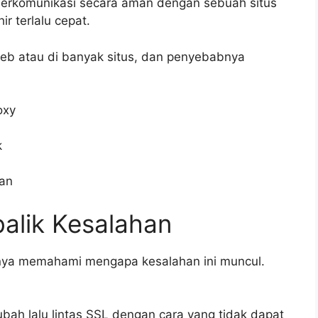
rkomunikasi secara aman dengan sebuah situs
r terlalu cepat.
s web atau di banyak situs, dan penyebabnya
oxy
k
gan
lik Kesalahan
nya memahami mengapa kesalahan ini muncul.
h lalu lintas SSL dengan cara yang tidak dapat