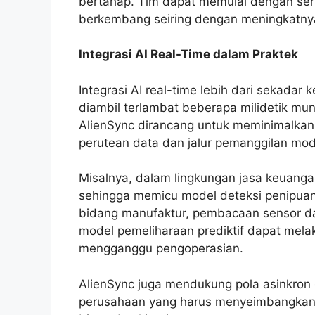
bertahap. Tim dapat memulai dengan se
berkembang seiring dengan meningkatnya
Integrasi AI Real-Time dalam Praktek
Integrasi AI real-time lebih dari sekadar 
diambil terlambat beberapa milidetik mu
AlienSync dirancang untuk meminimalkan
perutean data dan jalur pemanggilan mod
Misalnya, dalam lingkungan jasa keuangan,
sehingga memicu model deteksi penipuan 
bidang manufaktur, pembacaan sensor dap
model pemeliharaan prediktif dapat mela
mengganggu pengoperasian.
AlienSync juga mendukung pola asinkron da
perusahaan yang harus menyeimbangkan 