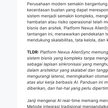
Perusahaan modern semakin bergantung pa
kecerdasan buatan yang dapat merespons 
sistem menjadi semakin kompleks, mengi
hambatan atau risiko operasional telah m
bisnis dan arsitek. Platform Nexus Alien
tantangan ini, menawarkan pendekatan ter
mendukung skalabilitas, tata kelola, dan
TLDR:
Platform Nexus AlienSync memungki
sistem bisnis yang kompleks tanpa mengor
sebagai lapisan sinkronisasi yang mengh
dalam arsitektur yang skalabel dan tangg
mengurangi latensi, meningkatkan otoma
atas alur kerja berbasis AI.
Panduan ini me
diberikan, dan hal-hal yang perlu dipert
Janji mengenai AI real-time memang menar
Metode integrasi tradisional mengandalka