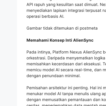
API rapuh yang kesulitan saat dimuat. N
menyediakan lapisan integrasi terpusat 
operasi berbasis AI.
Gambar tidak ditemukan di postmeta
Memahami Konsep Inti AlienSync
Pada intinya, Platform Nexus AlienSync b
orkestrasi. Daripada menyematkan logika 
memisahkan kecerdasan dari eksekusi. Tek
memicu model AI secara real-time, dan me
dengan penundaan minimal.
Pemisahan arsitektur ini penting. Hal in
menukar model AI tanpa menulis ulang a
dengan memusatkan pemantauan dan kontr
cerdas, menerjemahkan data mentah menj