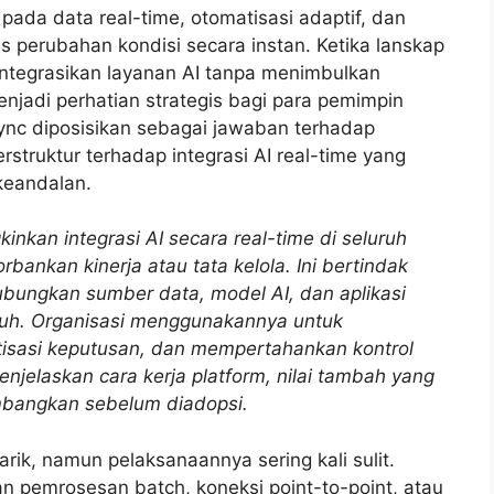
da data real-time, otomatisasi adaptif, dan
perubahan kondisi secara instan. Ketika lanskap
ntegrasikan layanan AI tanpa menimbulkan
enjadi perhatian strategis bagi para pemimpin
Sync diposisikan sebagai jawaban terhadap
struktur terhadap integrasi AI real-time yang
 keandalan.
nkan integrasi AI secara real-time di seluruh
bankan kinerja atau tata kelola.
Ini bertindak
ubungkan sumber data, model AI, dan aplikasi
uh.
Organisasi menggunakannya untuk
tisasi keputusan, dan mempertahankan kontrol
njelaskan cara kerja platform, nilai tambah yang
imbangkan sebelum diadopsi.
ik, namun pelaksanaannya sering kali sulit.
n pemrosesan batch, koneksi point-to-point, atau