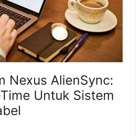
m Nexus AlienSync:
l-Time Untuk Sistem
abel