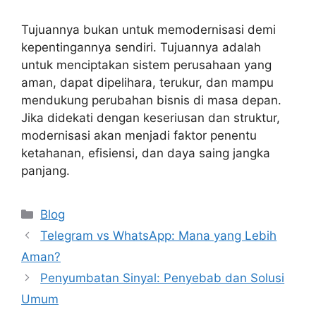
Tujuannya bukan untuk memodernisasi demi
kepentingannya sendiri. Tujuannya adalah
untuk menciptakan sistem perusahaan yang
aman, dapat dipelihara, terukur, dan mampu
mendukung perubahan bisnis di masa depan.
Jika didekati dengan keseriusan dan struktur,
modernisasi akan menjadi faktor penentu
ketahanan, efisiensi, dan daya saing jangka
panjang.
Categories
Blog
Telegram vs WhatsApp: Mana yang Lebih
Aman?
Penyumbatan Sinyal: Penyebab dan Solusi
Umum