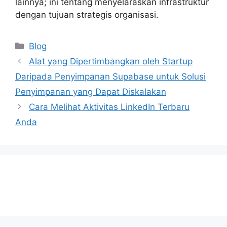
lainnya; ini tentang menyelaraskan infrastruktur
dengan tujuan strategis organisasi.
Categories
Blog
Alat yang Dipertimbangkan oleh Startup
Daripada Penyimpanan Supabase untuk Solusi
Penyimpanan yang Dapat Diskalakan
Cara Melihat Aktivitas LinkedIn Terbaru
Anda