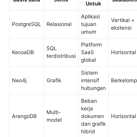
Untuk
Aplikasi
Vertikal +
PostgreSQL
Relasional
tujuan
ekstensi
umum
Platform
SQL
KecoaDB
SaaS
Horisontal
terdistribusi
global
Sistem
Neo4j
Grafik
intensif
Berkelom
hubungan
Beban
kerja
Multi-
ArangoDB
dokumen
Horisontal
model
dan grafik
hibrid